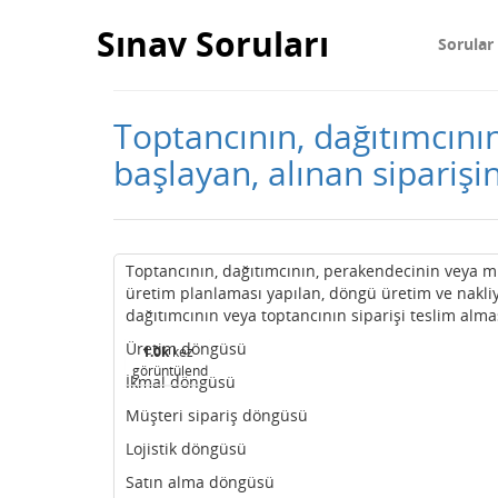
Sınav Soruları
Sorular
Toptancının, dağıtımcını
başlayan, alınan siparişi
Toptancının, dağıtımcının, perakendecinin veya mü
üretim planlaması yapılan, döngü üretim ve nakli
dağıtımcının veya toptancının siparişi teslim alm
Üretim döngüsü
1.0k
kez
görüntülendi
İkmal döngüsü
Müşteri sipariş döngüsü
Lojistik döngüsü
Satın alma döngüsü