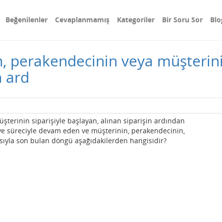
Beğenilenler
Cevaplanmamış
Kategoriler
Bir Soru Sor
Blo
n, perakendecinin veya müşterini
n ard
şterinin siparişiyle başlayan, alınan siparişin ardından
ye süreciyle devam eden ve müşterinin, perakendecinin,
asıyla son bulan döngü aşağıdakilerden hangisidir?