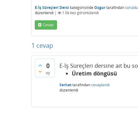
E-İş Süreçleri Dersi
kategorisinde
Ozgur
tarafından
soruldu
düzenlendi
|
1.0k
kez görüntülendi
Cevap
1
cevap
0
E-İş Süreçleri dersine ait bu s
Üretim döngüsü
oy
Serhat
tarafından
cevaplandı
düzenlendi