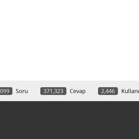
,099
Soru
371,323
Cevap
2,446
Kullanı