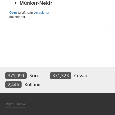
Münker-Nekir
Ozen
tarafından
cevaplandı
düzenlendi
371,099
Soru
371,323
Cevap
2,446
Kullanıcı
İletişim
Künye