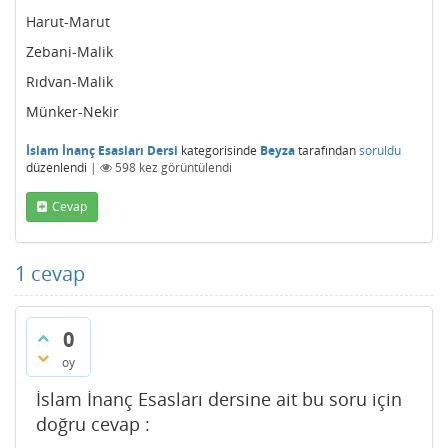
Harut-Marut
Zebani-Malik
Rıdvan-Malik
Münker-Nekir
İslam İnanç Esasları Dersi
kategorisinde
Beyza
tarafından
soruldu
düzenlendi
|
598
kez görüntülendi
Cevap
1
cevap
0
oy
İslam İnanç Esasları dersine ait bu soru için
doğru cevap :