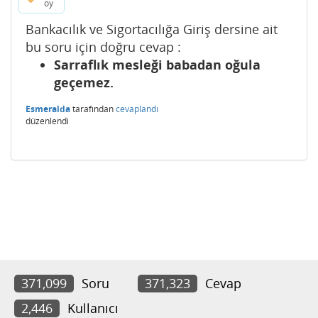
oy
Bankacılık ve Sigortacılığa Giriş dersine ait
bu soru için doğru cevap :
Sarraflık mesleği babadan oğula
geçemez.
Esmeralda
tarafından
cevaplandı
düzenlendi
371,099
Soru
371,323
Cevap
2,446
Kullanıcı