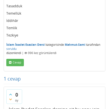
Tasadduk
Temellük
İddihâr
Temlik
Tezkiye
İslam İbadet Esasları Dersi
kategorisinde
Mahmut-Sami
tarafından
soruldu
düzenlendi
|
996
kez görüntülendi
Cevap
1
cevap
0
oy