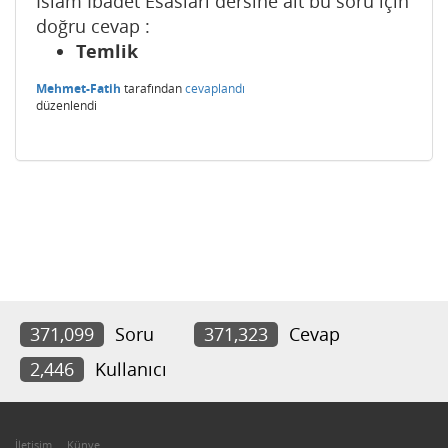
İslam İbadet Esasları dersine ait bu soru için
doğru cevap :
Temlik
Mehmet-Fatih
tarafından
cevaplandı
düzenlendi
371,099
Soru
371,323
Cevap
2,446
Kullanıcı
İletişim
Künye