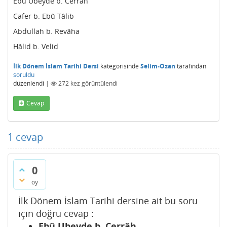
Ebû Ubeyde b. Cerrâh
Cafer b. Ebû Tâlib
Abdullah b. Revâha
Hâlid b. Velid
İlk Dönem İslam Tarihi Dersi
kategorisinde
Selim-Ozan
tarafından
soruldu
düzenlendi
|
272
kez görüntülendi
Cevap
1
cevap
0
oy
İlk Dönem İslam Tarihi dersine ait bu soru
için doğru cevap :
Ebû Ubeyde b. Cerrâh