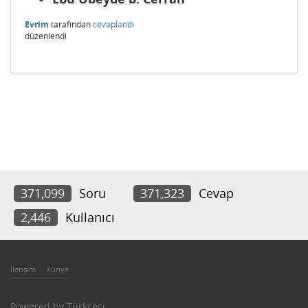
Evrim
tarafından
cevaplandı
düzenlendi
371,099
Soru
371,323
Cevap
2,446
Kullanıcı
İletişim
Künye
Powered by
Türkçeci