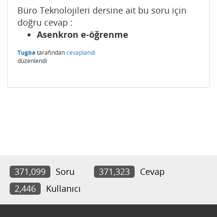
Büro Teknolojileri dersine ait bu soru için
doğru cevap :
Asenkron e-öğrenme
Tugba
tarafından
cevaplandı
düzenlendi
371,099
Soru
371,323
Cevap
2,446
Kullanıcı