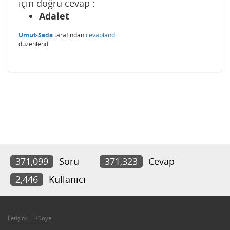
için doğru cevap :
Adalet
Umut-Seda
tarafından
cevaplandı
düzenlendi
371,099
Soru
371,323
Cevap
2,446
Kullanıcı
İletişim
Künye