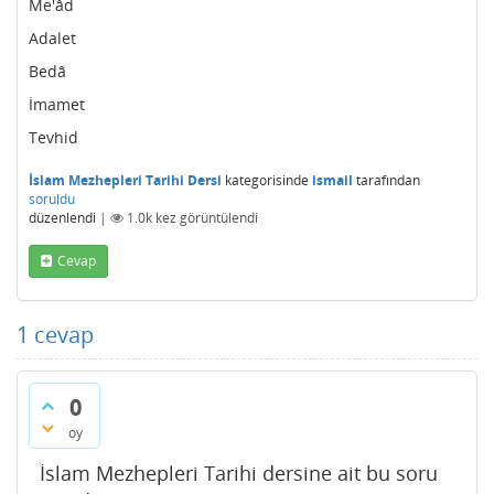
Me'âd
Adalet
Bedâ
İmamet
Tevhid
İslam Mezhepleri Tarihi Dersi
kategorisinde
ismail
tarafından
soruldu
düzenlendi
|
1.0k
kez görüntülendi
Cevap
1
cevap
0
oy
İslam Mezhepleri Tarihi dersine ait bu soru