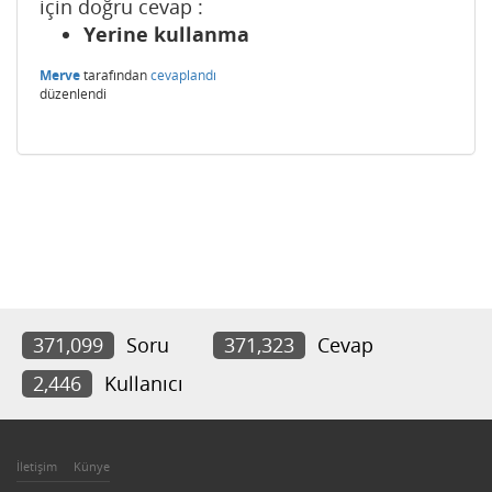
için doğru cevap :
Yerine kullanma
Merve
tarafından
cevaplandı
düzenlendi
371,099
Soru
371,323
Cevap
2,446
Kullanıcı
İletişim
Künye