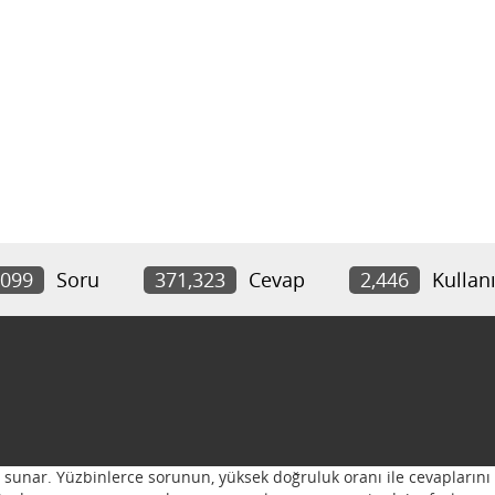
,099
Soru
371,323
Cevap
2,446
Kullanı
ı sunar. Yüzbinlerce sorunun, yüksek doğruluk oranı ile cevaplarını 