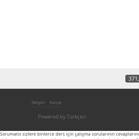
371
İletişim
Künye
Powered by
Türkçeci
Sorumatix sizlere binlerce ders için çalışma sorularının cevapların