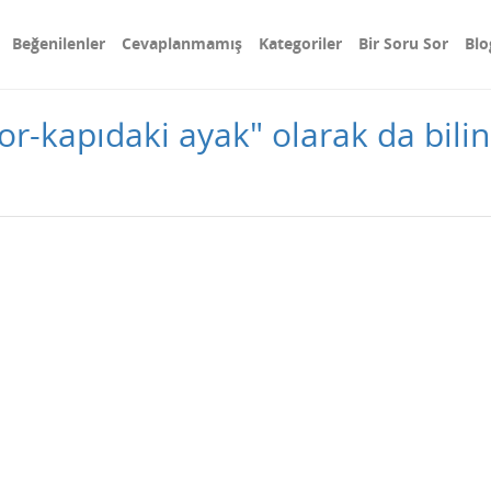
Beğenilenler
Cevaplanmamış
Kategoriler
Bir Soru Sor
Blo
oor-kapıdaki ayak" olarak da bil