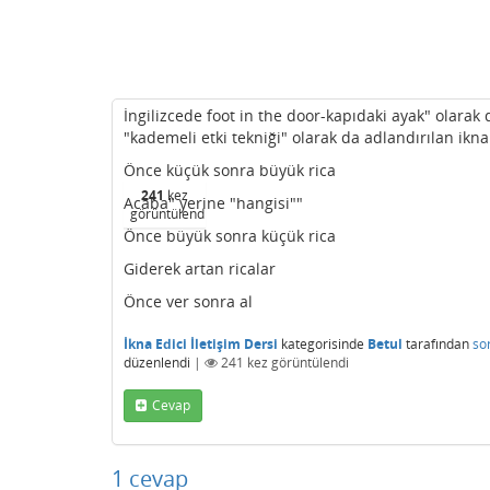
İngilizcede foot in the door-kapıdaki ayak" olarak
"kademeli etki tekniği" olarak da adlandırılan ikna
Önce küçük sonra büyük rica
241
kez
Acaba" yerine "hangisi""
görüntülendi
Önce büyük sonra küçük rica
Giderek artan ricalar
Önce ver sonra al
İkna Edici İletişim Dersi
kategorisinde
Betul
tarafından
so
düzenlendi
|
241
kez görüntülendi
Cevap
1
cevap