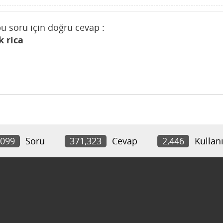
 bu soru için doğru cevap :
 rica
,099
Soru
371,323
Cevap
2,446
Kullanı