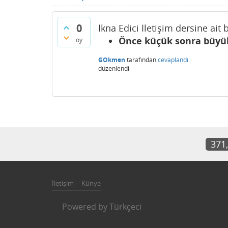
0
İkna Edici İletişim dersine ait
Önce küçük sonra büyük
oy
GOkmen
tarafından
cevaplandı
düzenlendi
371
İletişim
Künye
Powered by
Türkçeci