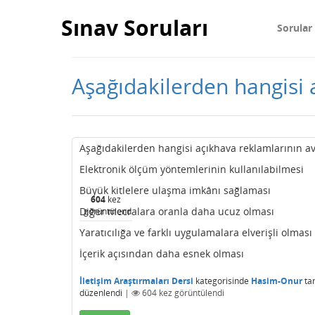
Sınav Soruları
Sorular
Aşağıdakilerden hangisi a
Aşağıdakilerden hangisi açıkhava reklamlarının av
Elektronik ölçüm yöntemlerinin kullanılabilmesi
Büyük kitlelere ulaşma imkânı sağlaması
604
kez
Diğer mecralara oranla daha ucuz olması
görüntülendi
Yaratıcılığa ve farklı uygulamalara elverişli olması
İçerik açısından daha esnek olması
İletişim Araştırmaları Dersi
kategorisinde
Hasim-Onur
ta
düzenlendi
|
604
kez görüntülendi