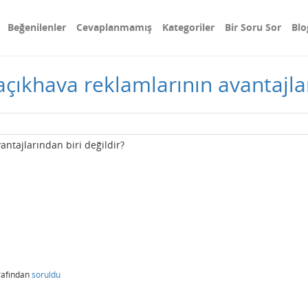
Beğenilenler
Cevaplanmamış
Kategoriler
Bir Soru Sor
Blo
çıkhava reklamlarının avantajlar
antajlarından biri değildir?
rafından
soruldu