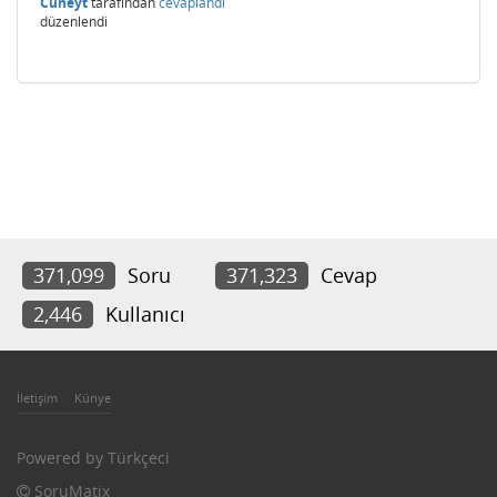
Cuneyt
tarafından
cevaplandı
düzenlendi
371,099
Soru
371,323
Cevap
2,446
Kullanıcı
İletişim
Künye
Powered by
Türkçeci
SoruMatix