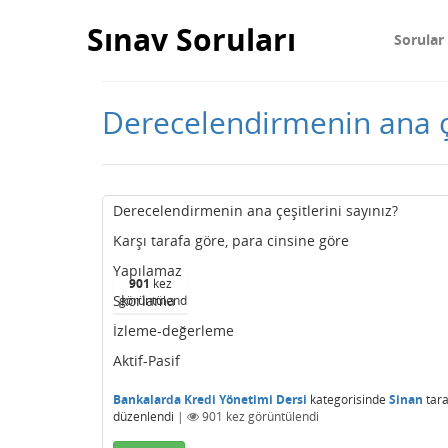
Sınav Soruları
Sorular
Derecelendirmenin ana çe
Derecelendirmenin ana çeşitlerini sayınız?
Karşı tarafa göre, para cinsine göre
Yapılamaz
901
kez
Skorlama
görüntülendi
İzleme-değerleme
Aktif-Pasif
Bankalarda Kredi Yönetimi Dersi
kategorisinde
Sinan
tar
düzenlendi
|
901
kez görüntülendi