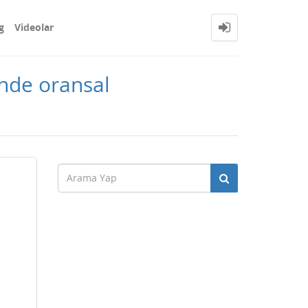
g
Videolar
inde oransal