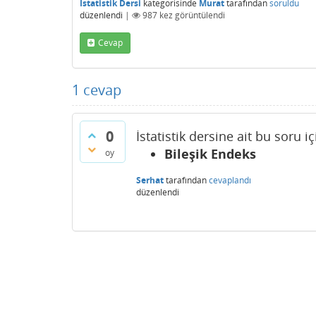
İstatistik Dersi
kategorisinde
Murat
tarafından
soruldu
düzenlendi
|
987
kez görüntülendi
Cevap
1
cevap
0
İstatistik dersine ait bu soru i
Bileşik Endeks
oy
Serhat
tarafından
cevaplandı
düzenlendi