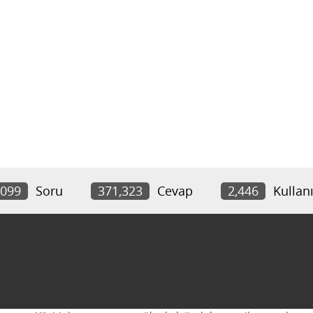
,099
Soru
371,323
Cevap
2,446
Kullanı