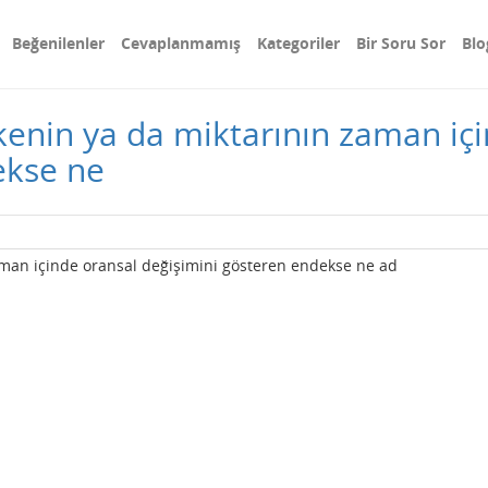
Beğenilenler
Cevaplanmamış
Kategoriler
Bir Soru Sor
Blo
şkenin ya da miktarının zaman iç
ekse ne
zaman içinde oransal değişimini gösteren endekse ne ad