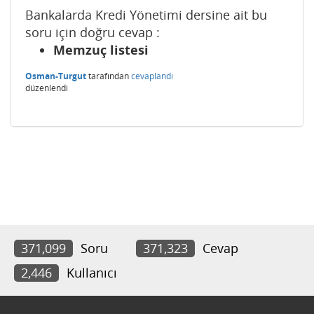
Bankalarda Kredi Yönetimi dersine ait bu
soru için doğru cevap :
Memzuç listesi
Osman-Turgut
tarafından
cevaplandı
düzenlendi
371,099
Soru
371,323
Cevap
2,446
Kullanıcı