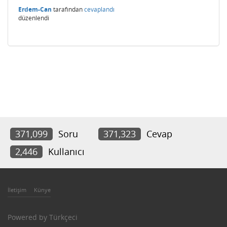
Erdem-Can
tarafından
cevaplandı
düzenlendi
371,099
Soru
371,323
Cevap
2,446
Kullanıcı
İletişim
Künye
Powered by
Türkçeci