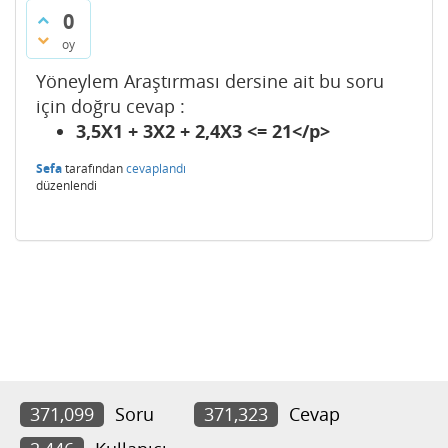
0
oy
Yöneylem Araştırması dersine ait bu soru
için doğru cevap :
3,5X1 + 3X2 + 2,4X3 <= 21</p>
Sefa
tarafından
cevaplandı
düzenlendi
371,099
Soru
371,323
Cevap