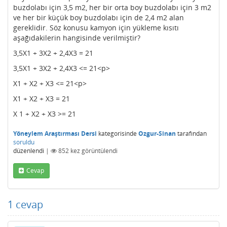
buzdolabı için 3,5 m2, her bir orta boy buzdolabı için 3 m2
ve her bir küçük boy buzdolabı için de 2,4 m2 alan
gereklidir. Söz konusu kamyon için yükleme kısıtı
aşağıdakilerin hangisinde verilmiştir?
3,5X1 + 3X2 + 2,4X3 = 21
3,5X1 + 3X2 + 2,4X3 <= 21<p>
X1 + X2 + X3 <= 21<p>
X1 + X2 + X3 = 21
X 1 + X2 + X3 >= 21
Yöneylem Araştırması Dersi
kategorisinde
Ozgur-Sinan
tarafından
soruldu
düzenlendi
|
852
kez görüntülendi
Cevap
1
cevap