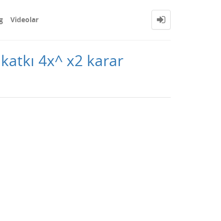
g
Videolar
 katkı 4x^ x2 karar