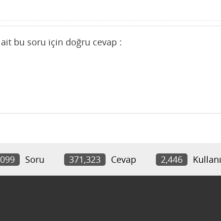
ait bu soru için doğru cevap :
,099
Soru
371,323
Cevap
2,446
Kullanı