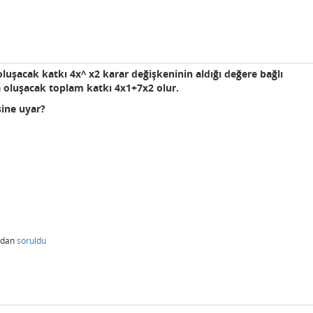
oluşacak katkı 4x^ x2 karar değişkeninin aldığı değere bağlı
a oluşacak toplam katkı 4x1+7x2 olur.
sine uyar?
ndan
soruldu