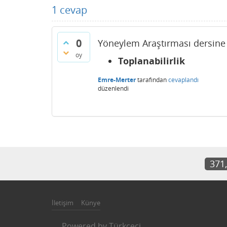
1
cevap
0
Yöneylem Araştırması dersine 
oy
Toplanabilirlik
Emre-Merter
tarafından
cevaplandı
düzenlendi
371
İletişim
Künye
Powered by
Türkçeci