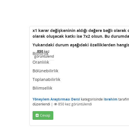
x1 karar değişkeninin aldığı değere bağlı olarak 
olarak oluşacak katkı ise 7x2 olsun. Bu durumd
Yukarıdaki durum aşağıdaki özelliklerden hangi
850
kez
Bilinirlik
görüntülendi
Oranlılık
Bölünebilirlik
Toplanabilirlik
Bilimsellik
Yöneylem Araştırması Dersi
kategorisinde
ibrahim
tarafı
düzenlendi
|
850
kez görüntülendi
Cevap