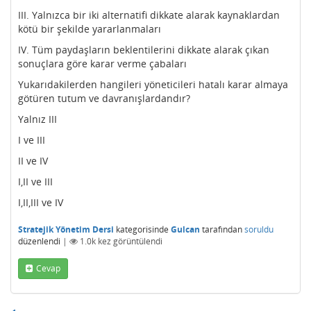
III. Yalnızca bir iki alternatifi dikkate alarak kaynaklardan
kötü bir şekilde yararlanmaları
IV. Tüm paydaşların beklentilerini dikkate alarak çıkan
sonuçlara göre karar verme çabaları
Yukarıdakilerden hangileri yöneticileri hatalı karar almaya
götüren tutum ve davranışlardandır?
Yalnız III
I ve III
II ve IV
I,II ve III
I,II,III ve IV
Stratejik Yönetim Dersi
kategorisinde
Gulcan
tarafından
soruldu
düzenlendi
|
1.0k
kez görüntülendi
Cevap