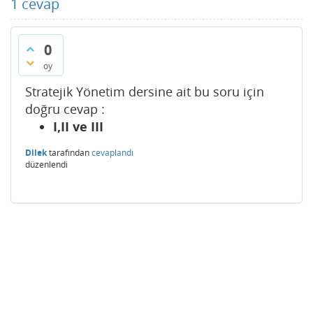
1
cevap
0
oy
Stratejik Yönetim dersine ait bu soru için
doğru cevap :
I,II ve III
Dilek
tarafından
cevaplandı
düzenlendi