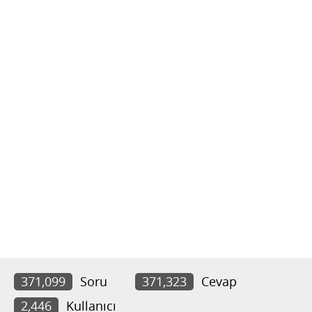
371,099
Soru
371,323
Cevap
2,446
Kullanıcı