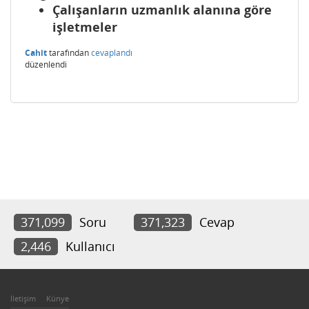
Çalışanların uzmanlık alanına göre
işletmeler
Cahit
tarafından
cevaplandı
düzenlendi
371,099
Soru
371,323
Cevap
2,446
Kullanıcı
İletişim
Künye