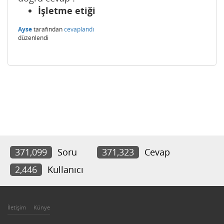
İşletme etiği
Ayse
tarafından
cevaplandı
düzenlendi
371,099
Soru
371,323
Cevap
2,446
Kullanıcı
İletişim
Künye