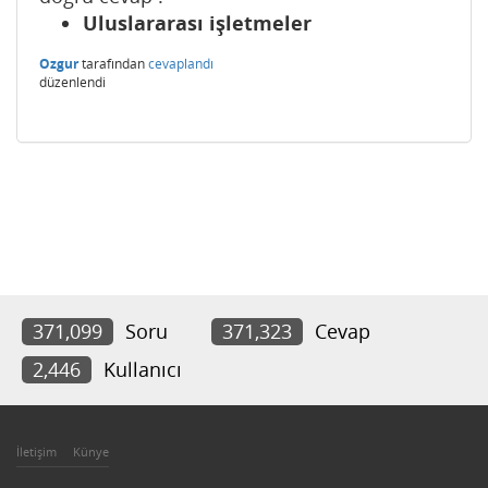
Uluslararası işletmeler
Ozgur
tarafından
cevaplandı
düzenlendi
371,099
Soru
371,323
Cevap
2,446
Kullanıcı
İletişim
Künye