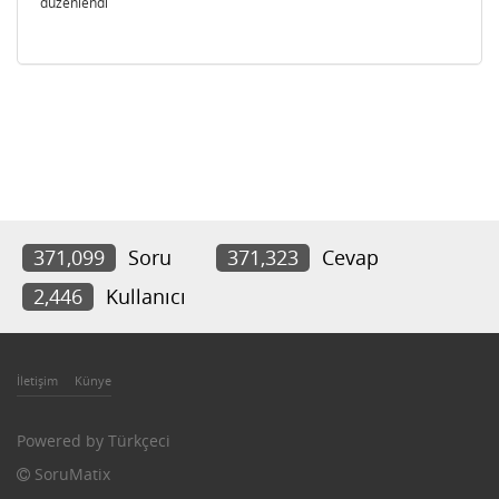
düzenlendi
371,099
Soru
371,323
Cevap
2,446
Kullanıcı
İletişim
Künye
Powered by
Türkçeci
SoruMatix