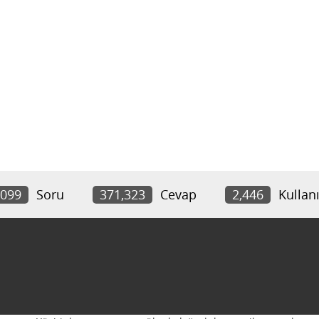
,099
Soru
371,323
Cevap
2,446
Kullanı