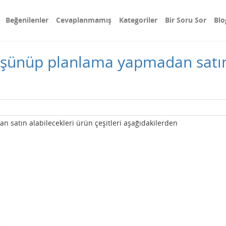
Beğenilenler
Cevaplanmamış
Kategoriler
Bir Soru Sor
Blo
düşünüp planlama yapmadan satın
 satın alabilecekleri ürün çeşitleri aşağıdakilerden