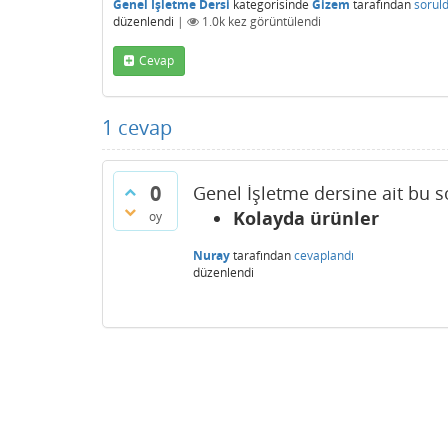
Genel İşletme Dersi
kategorisinde
Gizem
tarafından
sorul
düzenlendi
|
1.0k
kez görüntülendi
Cevap
1
cevap
0
Genel İşletme dersine ait bu s
Kolayda ürünler
oy
Nuray
tarafından
cevaplandı
düzenlendi