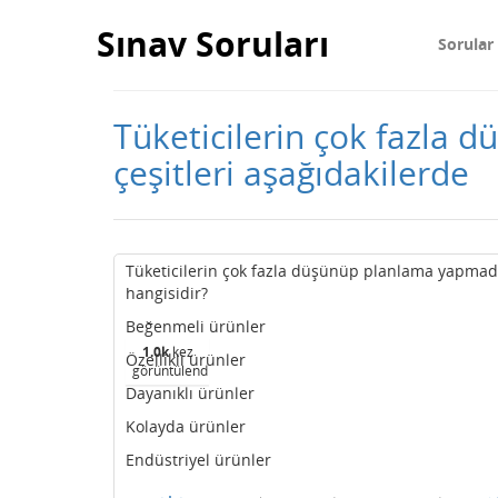
Sınav Soruları
Sorular
Tüketicilerin çok fazla 
çeşitleri aşağıdakilerde
Tüketicilerin çok fazla düşünüp planlama yapmadan
hangisidir?
Beğenmeli ürünler
1.0k
kez
Özellikli ürünler
görüntülendi
Dayanıklı ürünler
Kolayda ürünler
Endüstriyel ürünler