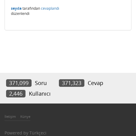
seyda
tarafından
cevaplandı
düzenlendi
371,099
Soru
371,323
Cevap
2,446
Kullanıcı
İletişim
Künye
Powered by
Türkçeci