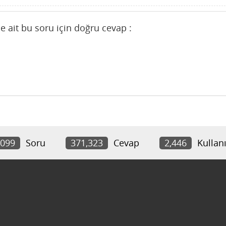
e ait bu soru için doğru cevap :
,099
Soru
371,323
Cevap
2,446
Kullanı