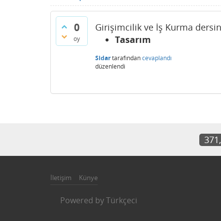
0
Girişimcilik ve İş Kurma dersin
Tasarım
oy
Sidar
tarafından
cevaplandı
düzenlendi
371
İletişim
Künye
Powered by
Türkçeci