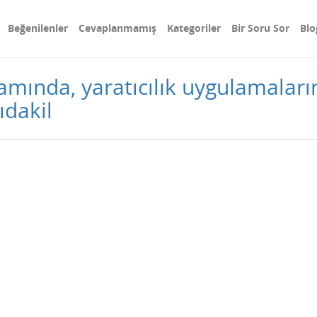
Beğenilenler
Cevaplanmamış
Kategoriler
Bir Soru Sor
Blo
amında, yaratıcılık uygulamalar
ıdakil