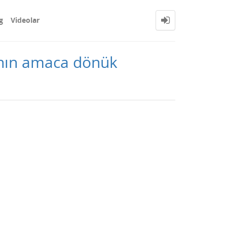
g
Videolar
ının amaca dönük