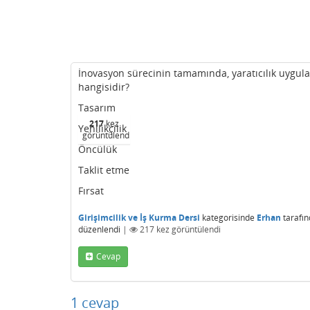
İnovasyon sürecinin tamamında, yaratıcılık uygu
hangisidir?
Tasarım
217
kez
Yenilikçilik
görüntülendi
Öncülük
Taklit etme
Fırsat
Girişimcilik ve İş Kurma Dersi
kategorisinde
Erhan
tarafı
düzenlendi
|
217
kez görüntülendi
Cevap
1
cevap