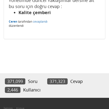
Yönetimde Güncel Yaklaşımlar dersine ait
bu soru için doğru cevap :
Kalite çemberi
Ceren
tarafından
cevaplandı
düzenlendi
371,099
Soru
371,323
Cevap
2,446
Kullanıcı
İletişim
Künye