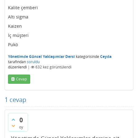
Kalite çemberi
Altı sigma
Kaizen
İç müşteri
Pukö
Yönetimde Güncel Yaklaşımlar Dersi
kategorisinde
Ceyda
tarafından
soruldu
düzenlendi
|
632
kez görüntülendi
Cevap
1
cevap
0
oy