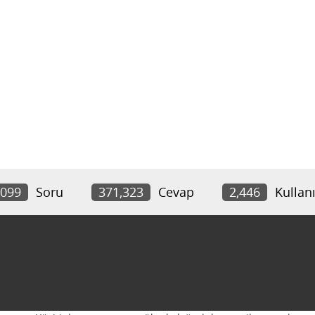
,099
Soru
371,323
Cevap
2,446
Kullanı