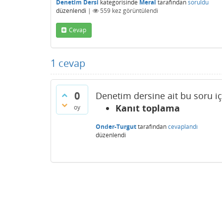
Denetim Dersi
kategorisinde
Meral
tarafından
soruldu
düzenlendi
|
559
kez görüntülendi
Cevap
1
cevap
0
Denetim dersine ait bu soru iç
Kanıt toplama
oy
Onder-Turgut
tarafından
cevaplandı
düzenlendi