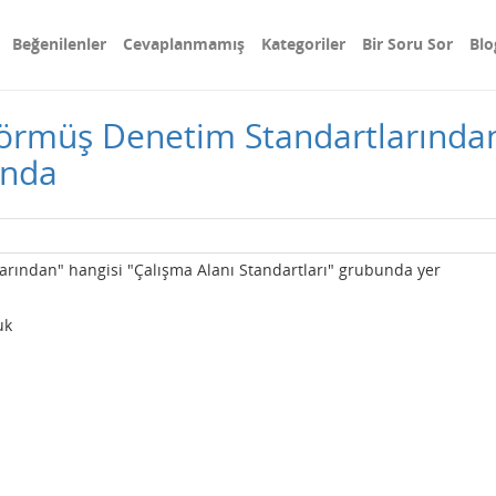
Beğenilenler
Cevaplanmamış
Kategoriler
Bir Soru Sor
Blo
örmüş Denetim Standartlarından
unda
rından" hangisi "Çalışma Alanı Standartları" grubunda yer
uk