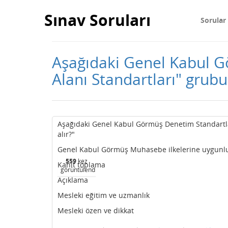
Sınav Soruları
Sorular
Aşağıdaki Genel Kabul G
Alanı Standartları" grub
Aşağıdaki Genel Kabul Görmüş Denetim Standartla
alır?"
Genel Kabul Görmüş Muhasebe ilkelerine uygunl
559
kez
Kanıt toplama
görüntülendi
Açıklama
Mesleki eğitim ve uzmanlık
Mesleki özen ve dikkat