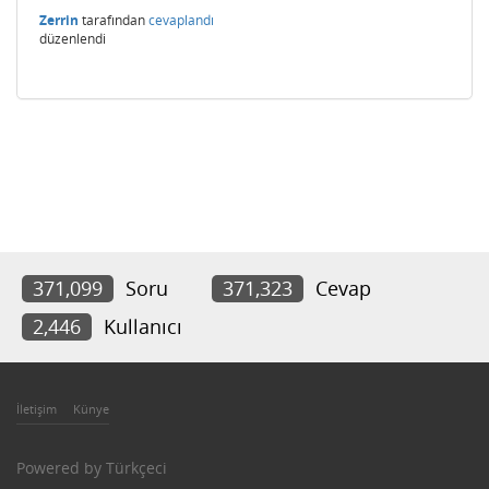
Zerrin
tarafından
cevaplandı
düzenlendi
371,099
Soru
371,323
Cevap
2,446
Kullanıcı
İletişim
Künye
Powered by
Türkçeci