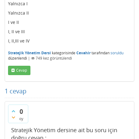
Yalnızca I
Yalnızca II
I ve II
I, II ve III
I, II,III ve IV
Stratejik Yönetim Dersi
kategorisinde
Cevahir
tarafından
soruldu
düzenlendi
|
749
kez görüntülendi
Cevap
1
cevap
0
oy
Stratejik Yönetim dersine ait bu soru için
doğru cevap :