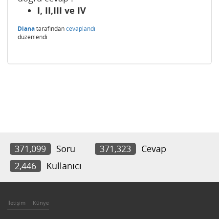
I, II,III ve IV
Diana
tarafından
cevaplandı
düzenlendi
371,099
Soru
371,323
Cevap
2,446
Kullanıcı
İletişim
Künye