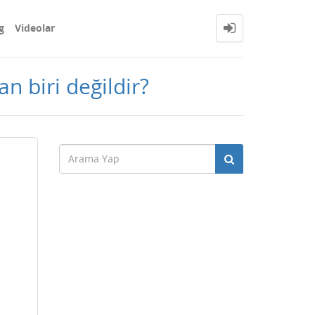
g
Videolar
n biri değildir?