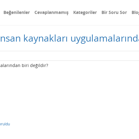
Beğenilenler
Cevaplanmamış
Kategoriler
Bir Soru Sor
Blo
insan kaynakları uygulamalarında
alarından biri değildir?
oruldu