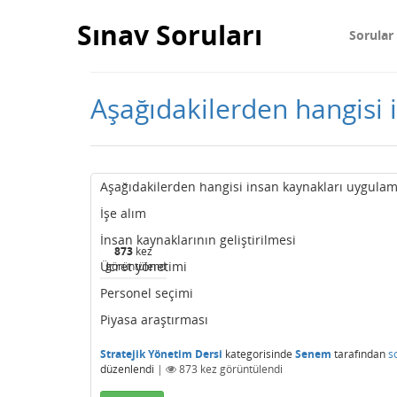
Sınav Soruları
Sorular
Aşağıdakilerden hangisi 
Aşağıdakilerden hangisi insan kaynakları uygulam
İşe alım
İnsan kaynaklarının geliştirilmesi
873
kez
Ücret yönetimi
görüntülendi
Personel seçimi
Piyasa araştırması
Stratejik Yönetim Dersi
kategorisinde
Senem
tarafından
s
düzenlendi
|
873
kez görüntülendi