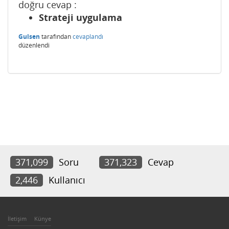
doğru cevap :
Strateji uygulama
Gulsen
tarafından
cevaplandı
düzenlendi
371,099
Soru
371,323
Cevap
2,446
Kullanıcı
İletişim
Künye