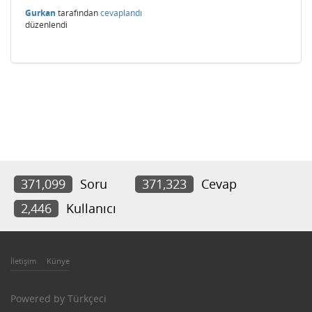
Gurkan
tarafından
cevaplandı
düzenlendi
371,099
Soru
371,323
Cevap
2,446
Kullanıcı
İletişim
Künye
Powered by
Türkçeci