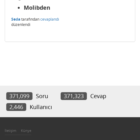
Molibden
Seda
tarafından
cevaplandı
düzenlendi
371,099
Soru
371,323
Cevap
2,446
Kullanıcı
İletişim
Künye