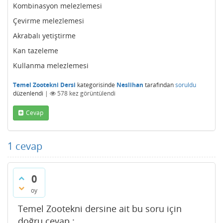
Kombinasyon melezlemesi
Çevirme melezlemesi
Akrabalı yetiştirme
Kan tazeleme
Kullanma melezlemesi
Temel Zootekni Dersi
kategorisinde
Neslihan
tarafından
soruldu
düzenlendi
|
578
kez görüntülendi
Cevap
1
cevap
0
oy
Temel Zootekni dersine ait bu soru için
doğru cevap :