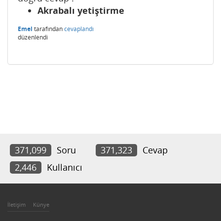
Akrabalı yetiştirme
Emel
tarafından
cevaplandı
düzenlendi
371,099
Soru
371,323
Cevap
2,446
Kullanıcı
İletişim
Künye