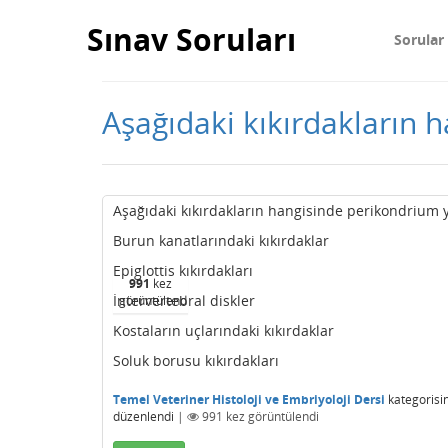
Sınav Soruları
Sorular
Aşağıdaki kıkırdakların 
Aşağıdaki kıkırdakların hangisinde perikondrium 
Burun kanatlarındaki kıkırdaklar
Epiglottis kıkırdakları
991
kez
İntervertebral diskler
görüntülendi
Kostaların uçlarındaki kıkırdaklar
Soluk borusu kıkırdakları
Temel Veteriner Histoloji ve Embriyoloji Dersi
kategorisi
düzenlendi
|
991
kez görüntülendi