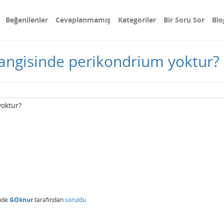
Beğenilenler
Cevaplanmamış
Kategoriler
Bir Soru Sor
Blo
hangisinde perikondrium yoktur?
yoktur?
nde
GOknur
tarafından
soruldu