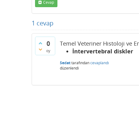
Cevap
1
cevap
0
Temel Veteriner Histoloji ve E
İntervertebral diskler
oy
Sedat
tarafından
cevaplandı
düzenlendi