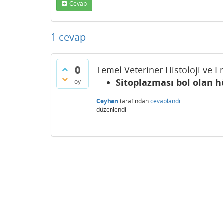
Cevap
1
cevap
0
Temel Veteriner Histoloji ve E
Sitoplazması bol olan h
oy
Ceyhan
tarafından
cevaplandı
düzenlendi