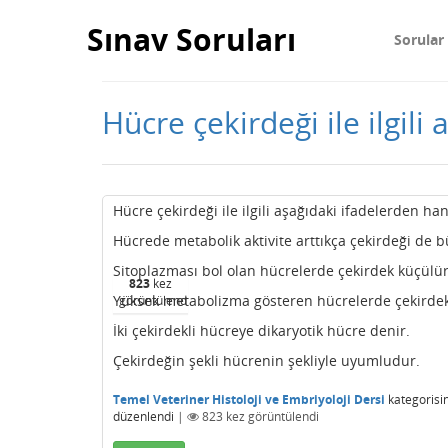
Sınav Soruları
Sorular
Hücre çekirdeği ile ilgili
Hücre çekirdeği ile ilgili aşağıdaki ifadelerden han
Hücrede metabolik aktivite arttıkça çekirdeği de b
Sitoplazması bol olan hücrelerde çekirdek küçülür
823
kez
Yüksek metabolizma gösteren hücrelerde çekirdek 
görüntülendi
İki çekirdekli hücreye dikaryotik hücre denir.
Çekirdeğin şekli hücrenin şekliyle uyumludur.
Temel Veteriner Histoloji ve Embriyoloji Dersi
kategorisi
düzenlendi
|
823
kez görüntülendi