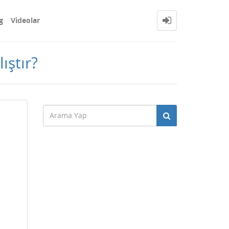
g
Videolar
ıştır?