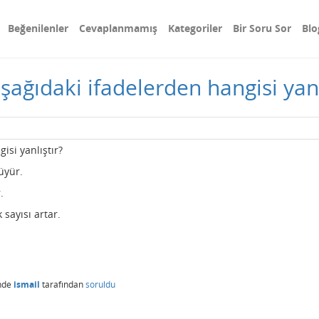
Beğenilenler
Cevaplanmamış
Kategoriler
Bir Soru Sor
Blo
 aşağıdaki ifadelerden hangisi yanl
gisi yanlıştır?
üyür.
.
sayısı artar.
nde
ismail
tarafından
soruldu