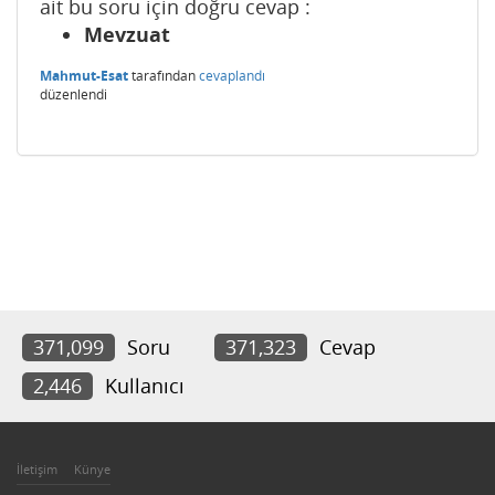
ait bu soru için doğru cevap :
Mevzuat
Mahmut-Esat
tarafından
cevaplandı
düzenlendi
371,099
Soru
371,323
Cevap
2,446
Kullanıcı
İletişim
Künye