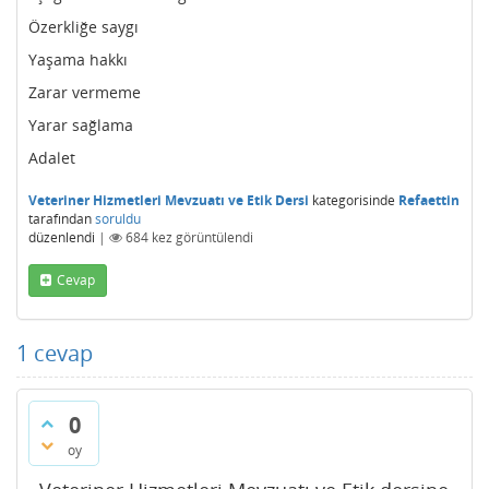
Özerkliğe saygı
Yaşama hakkı
Zarar vermeme
Yarar sağlama
Adalet
Veteriner Hizmetleri Mevzuatı ve Etik Dersi
kategorisinde
Refaettin
tarafından
soruldu
düzenlendi
|
684
kez görüntülendi
Cevap
1
cevap
0
oy