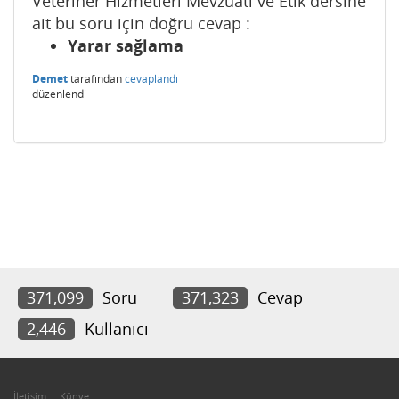
Veteriner Hizmetleri Mevzuatı ve Etik dersine
ait bu soru için doğru cevap :
Yarar sağlama
Demet
tarafından
cevaplandı
düzenlendi
371,099
Soru
371,323
Cevap
2,446
Kullanıcı
İletişim
Künye