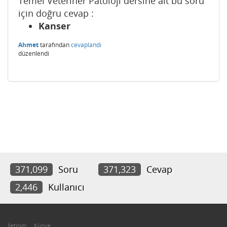
Temel Veteriner Patoloji dersine ait bu soru
için doğru cevap :
Kanser
Ahmet
tarafından
cevaplandı
düzenlendi
371,099
Soru
371,323
Cevap
2,446
Kullanıcı
İletişim
Künye