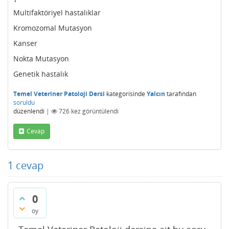
Multifaktöriyel hastalıklar
Kromozomal Mutasyon
Kanser
Nokta Mutasyon
Genetik hastalık
Temel Veteriner Patoloji Dersi
kategorisinde
Yalcın
tarafından
soruldu
düzenlendi
|
726
kez görüntülendi
Cevap
1
cevap
0
oy