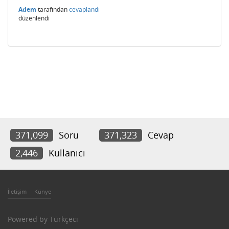
Adem
tarafından
cevaplandı
düzenlendi
371,099
Soru
371,323
Cevap
2,446
Kullanıcı
İletişim
Künye
Powered by
Türkçeci