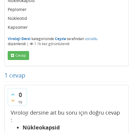
Nükleokapsid
Peplomer
Nükleotid
Kapsomer
Viroloji Dersi
kategorisinde
Ceyda
tarafından
soruldu
düzenlendi
|
1.1k
kez görüntülendi
Cevap
1
cevap
0
oy
Viroloji dersine ait bu soru için doğru cevap
:
Nükleokapsid