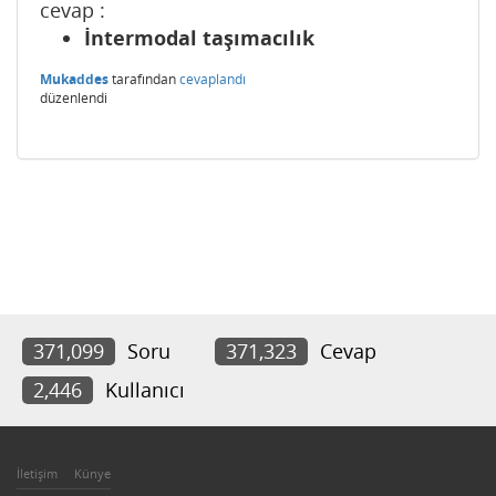
cevap :
İntermodal taşımacılık
Mukaddes
tarafından
cevaplandı
düzenlendi
371,099
Soru
371,323
Cevap
2,446
Kullanıcı
İletişim
Künye