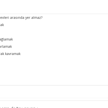
evleri arasında yer almaz?
mak
sağlamak
sarlamak
arak kavramak