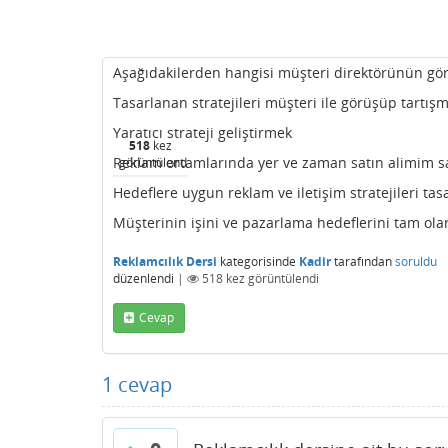
Aşağıdakilerden hangisi müşteri direktörünün gör
Tasarlanan stratejileri müşteri ile görüşüp tartış
Yaratıcı strateji geliştirmek
518
kez
Reklam ortamlarında yer ve zaman satın alimim 
görüntülendi
Hedeflere uygun reklam ve iletişim stratejileri ta
Müşterinin işini ve pazarlama hedeflerini tam ol
Reklamcılık Dersi
kategorisinde
Kadir
tarafından
soruldu
düzenlendi
|
518
kez görüntülendi
Cevap
1
cevap