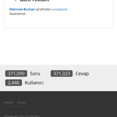
Mehmet-Burhan
tarafından
cevaplandı
düzenlendi
371,099
Soru
371,323
Cevap
2,446
Kullanıcı
İletişim
Künye
Powered by
Türkçeci