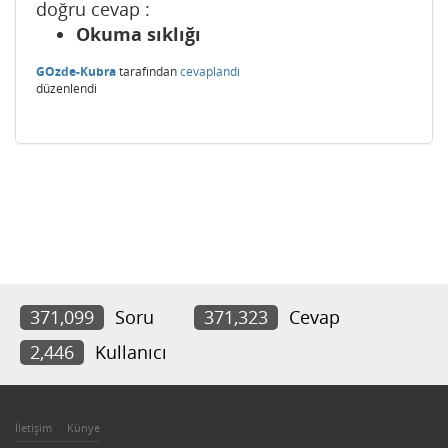
doğru cevap :
Okuma sıklığı
GOzde-Kubra
tarafından
cevaplandı
düzenlendi
371,099
Soru
371,323
Cevap
2,446
Kullanıcı
İletişim
Künye