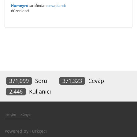
Humeyra
tarafından
cevaplandı
düzenlendi
371,099
Soru
371,323
Cevap
2,446
Kullanıcı
İletişim
Künye
Powered by
Türkçeci