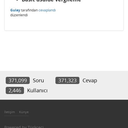
Gulay
tarafından
cevaplandı
düzenlendi
371,099
Soru
371,323
Cevap
2,446
Kullanıcı
İletişim
Künye
Powered by
Türkçeci