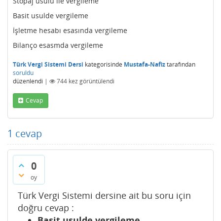
Stopaj usulü ile vergileme
Basit usulde vergileme
İşletme hesabı esasında vergileme
Bilanço esasmda vergileme
Türk Vergi Sistemi Dersi
kategorisinde
Mustafa-Nafiz
tarafından
soruldu
düzenlendi
|
744
kez görüntülendi
Cevap
1
cevap
0
oy
Türk Vergi Sistemi dersine ait bu soru için
doğru cevap :
Basit usulde vergileme