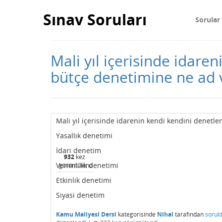
Sınav Soruları
Sorular
Mali yıl içerisinde idar
bütçe denetimine ne ad 
Mali yıl içerisinde idarenin kendi kendini denetl
Yasallık denetimi
İdari denetim
932
kez
Verimlilik denetimi
görüntülendi
Etkinlik denetimi
Siyasi denetim
Kamu Maliyesi Dersi
kategorisinde
Nihal
tarafından
sorul