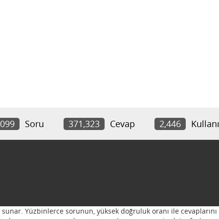
,099
Soru
371,323
Cevap
2,446
Kullanı
ı sunar. Yüzbinlerce sorunun, yüksek doğruluk oranı ile cevaplarını 