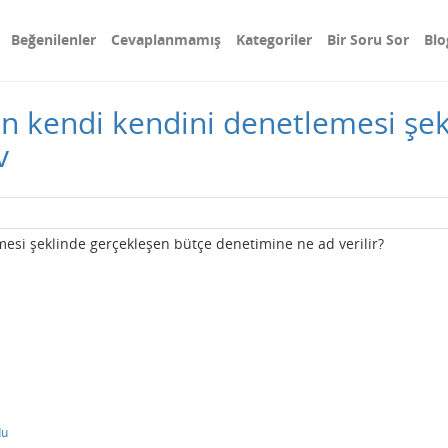
Beğenilenler
Cevaplanmamış
Kategoriler
Bir Soru Sor
Blo
enin kendi kendini denetlemesi şe
v
emesi şeklinde gerçekleşen bütçe denetimine ne ad verilir?
du