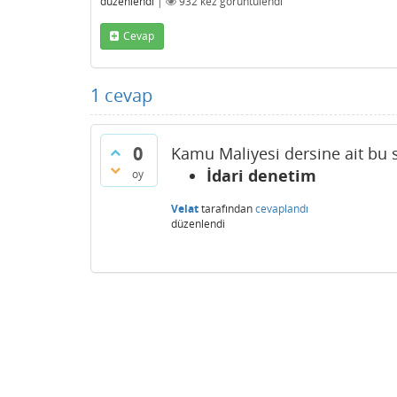
düzenlendi
|
932
kez görüntülendi
Cevap
1
cevap
0
Kamu Maliyesi dersine ait bu s
İdari denetim
oy
Velat
tarafından
cevaplandı
düzenlendi