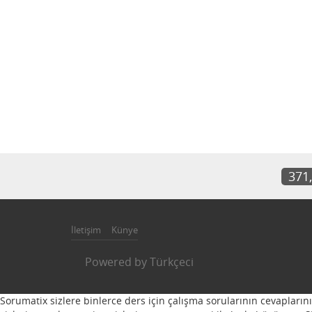
371
İletişim
Künye
Powered by
Türkçeci
Sorumatix sizlere binlerce ders için çalışma sorularının cevapların