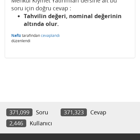
Menkul Kıymet Yatırımları dersine ait bu
soru için doğru cevap :
Tahvilin değeri, nominal değerinin
altında olur.
Nafiz
tarafından
cevaplandı
düzenlendi
371,099
Soru
371,323
Cevap
2,446
Kullanıcı