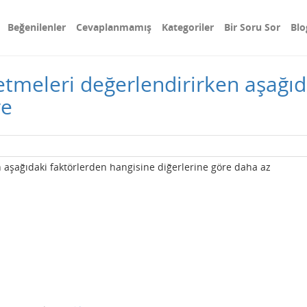
Beğenilenler
Cevaplanmamış
Kategoriler
Bir Soru Sor
Blo
letmeleri değerlendirirken aşağıd
re
n aşağıdaki faktörlerden hangisine diğerlerine göre daha az