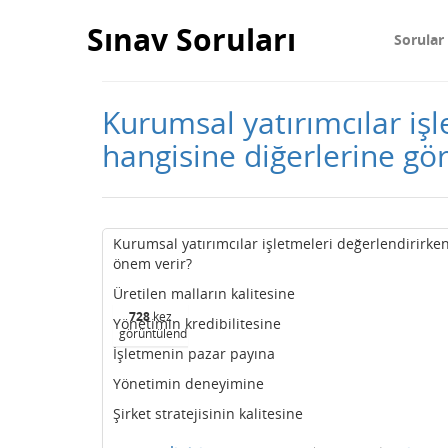
Sınav Soruları
Sorular
Kurumsal yatırımcılar iş
hangisine diğerlerine gö
Kurumsal yatırımcılar işletmeleri değerlendirirke
önem verir?
Üretilen malların kalitesine
728
kez
Yönetimin kredibilitesine
görüntülendi
İşletmenin pazar payına
Yönetimin deneyimine
Şirket stratejisinin kalitesine