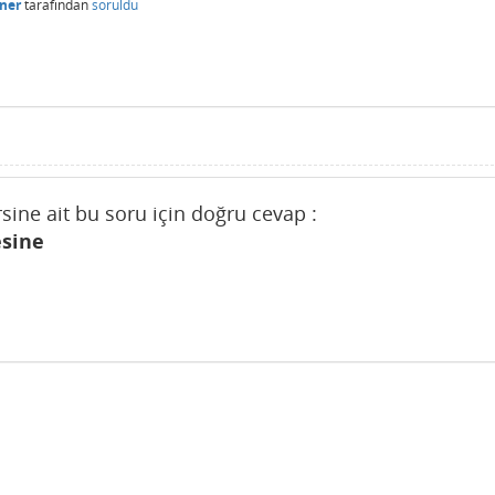
ner
tarafından
soruldu
ersine ait bu soru için doğru cevap :
esine