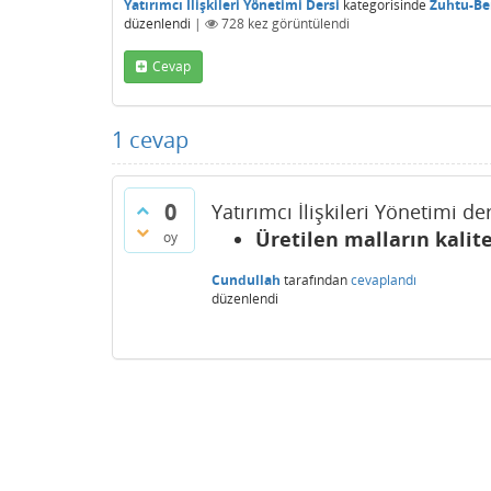
Yatırımcı İlişkileri Yönetimi Dersi
kategorisinde
Zuhtu-Be
düzenlendi
|
728
kez görüntülendi
Cevap
1
cevap
0
Yatırımcı İlişkileri Yönetimi d
Üretilen malların kalit
oy
Cundullah
tarafından
cevaplandı
düzenlendi