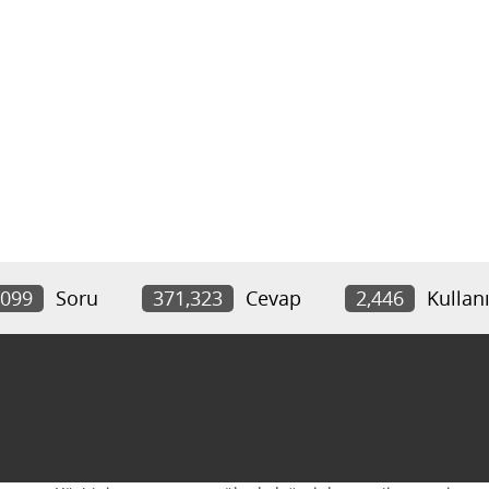
,099
Soru
371,323
Cevap
2,446
Kullanı